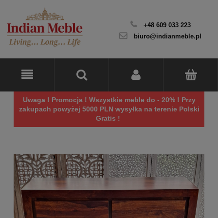
+48 609 033 223
biuro@indianmeble.pl
Uwaga ! Promocja ! Wszystkie meble do - 20% ! Przy
zakupach powyżej 5000 PLN wysyłka na terenie Polski
Gratis !