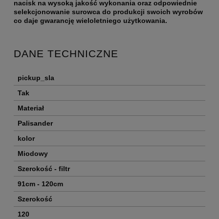
nacisk na wysoką jakość wykonania oraz odpowiednie
selekcjonowanie surowca do produkcji swoich wyrobów
co daje gwarancję wieloletniego użytkowania.
DANE TECHNICZNE
pickup_sla
Tak
Materiał
Palisander
kolor
Miodowy
Szerokość - filtr
91cm - 120cm
Szerokość
120