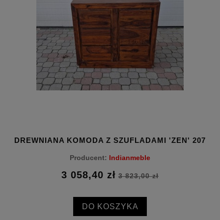
N'
DREWNIANA KOMODA Z SZUFLADAMI 'ZEN' 207
DR
Producent:
Indianmeble
3 058,40 zł
3 823,00 zł
DO KOSZYKA