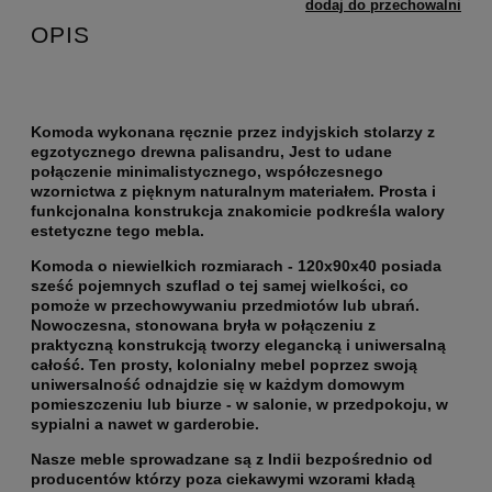
dodaj do przechowalni
OPIS
Komoda wykonana ręcznie przez indyjskich stolarzy z
egzotycznego drewna palisandru, Jest to udane
połączenie minimalistycznego, współczesnego
wzornictwa z pięknym naturalnym materiałem. Prosta i
funkcjonalna konstrukcja znakomicie podkreśla walory
estetyczne tego mebla.
Komoda o niewielkich rozmiarach - 120x90x40 posiada
sześć pojemnych szuflad o tej samej wielkości, co
pomoże w przechowywaniu przedmiotów lub ubrań.
Nowoczesna, stonowana bryła w połączeniu z
praktyczną konstrukcją tworzy elegancką i uniwersalną
całość. Ten prosty, kolonialny mebel poprzez swoją
uniwersalność odnajdzie się w każdym domowym
pomieszczeniu lub biurze - w salonie, w przedpokoju, w
sypialni a nawet w garderobie.
Nasze meble sprowadzane są z Indii bezpośrednio od
producentów którzy poza ciekawymi wzorami kładą