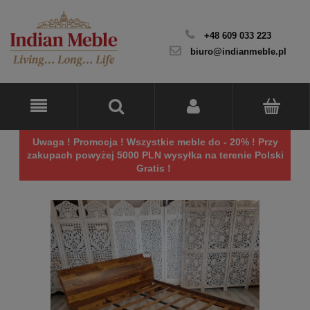
+48 609 033 223
biuro@indianmeble.pl
Uwaga ! Promocja ! Wszystkie meble do - 20% ! Przy
zakupach powyżej 5000 PLN wysyłka na terenie Polski
Gratis !