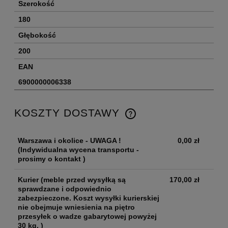
Szerokość
180
Głębokość
200
EAN
6900000006338
KOSZTY DOSTAWY
Warszawa i okolice - UWAGA !
0,00 zł
(Indywidualna wycena transportu -
prosimy o kontakt )
Kurier
(meble przed wysyłką są
170,00 zł
sprawdzane i odpowiednio
zabezpieczone. Koszt wysyłki kurierskiej
nie obejmuje wniesienia na piętro
przesyłek o wadze gabarytowej powyżej
30 kg. )