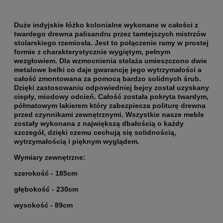
Duże indyjskie łóżko kolonialne wykonane w całości z
twardego drewna palisandru przez tamtejszych mistrzów
stolarskiego rzemiosła. Jest to połączenie ramy w prostej
formie z charakterystycznie wygiętym, pełnym
wezgłowiem. Dla wzmocnienia stelaża umieszczono dwie
metalowe belki co daje gwarancję jego wytrzymałości a
całość zmontowana za pomocą bardzo solidnych śrub.
Dzięki zastosowaniu odpowiedniej bejcy został uzyskany
ciepły, miodowy odcień. Całość została pokryta twardym,
półmatowym lakierem który zabezpiecza politurę drewna
przed czynnikami zewnętrznymi. Wszystkie nasze meble
zostały wykonana z największą dbałością o każdy
szczegół, dzięki czemu cechują się solidnością,
wytrzymałością i pięknym wyglądem.
Wymiary zewnętrzne:
szerokość - 185cm
głębokość - 230cm
wysokość - 89cm