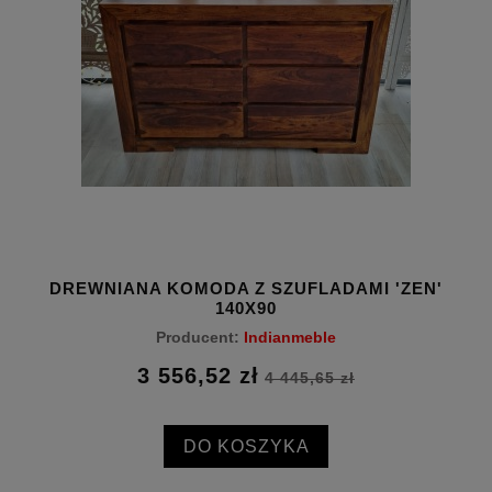
DREWNIANA KOMODA Z SZUFLADAMI 'ZEN'
DR
140X90
Producent:
Indianmeble
3 556,52 zł
4 445,65 zł
DO KOSZYKA