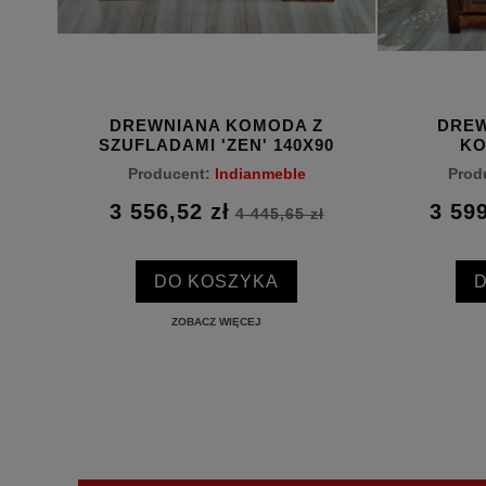
DREWNIANA KOMODA Z
DREW
N' 34
SZUFLADAMI 'ZEN' 140X90
KO
Producent:
Indianmeble
Prod
3 556,52 zł
3 599
ł
4 445,65 zł
DO KOSZYKA
ZOBACZ WIĘCEJ