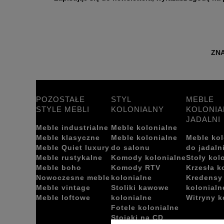
ZNA
POZOSTAŁE
STYL
MEBLE
STYLE MEBLI
KOLONIALNY
KOLONIA
JADALNI
Meble industrialne
Meble kolonialne
Meble klasyczne
Meble kolonialne
Meble kol
Meble Quiet luxury
do salonu
do jadaln
Meble rustykalne
Komody kolonialne
Stoły kol
Meble boho
Komody RTV
Krzesła k
Nowoczesne meble
kolonialne
Kredensy
Meble vintage
Stoliki kawowe
kolonialn
Meble loftowe
kolonialne
Witryny k
Fotele kolonialne
Stojaki na CD