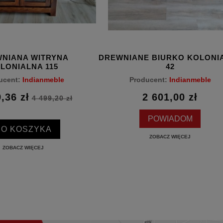
NIANA WITRYNA
DREWNIANE BIURKO KOLONI
LONIALNA 115
42
ucent:
Indianmeble
Producent:
Indianmeble
,36 zł
2 601,00 zł
4 499,20 zł
POWIADOM
DO KOSZYKA
ZOBACZ WIĘCEJ
ZOBACZ WIĘCEJ