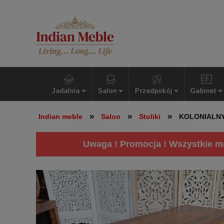
Jadalnia
Salon
Przedpokój
Gabinet
»
»
»
Indian meble
Salon
Stoliki
KOLONIALNY
Uwaga ! Promocja ! Wszystkie me