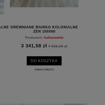
ALNE
DREWNIANE BIURKO KOLONIALNE
DREWNIANY
ZEN 150X60
Producent:
Indianmeble
Produc
3 341,58 zł
3
4 026,00 zł
DO KOSZYKA
ZOBACZ WIĘCEJ