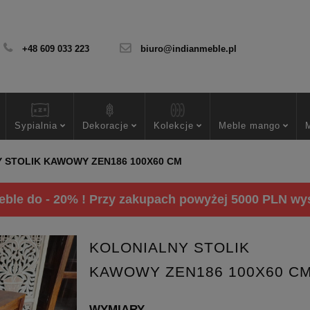
+48 609 033 223
biuro@indianmeble.pl
Sypialnia
Dekoracje
Kolekcje
Meble mango
 STOLIK KAWOWY ZEN186 100X60 CM
ble do - 20% ! Przy zakupach powyżej 5000 PLN wysy
KOLONIALNY STOLIK
KAWOWY ZEN186 100X60 C
WYMIARY