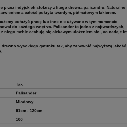
 przez indyjskich stolarzy z litego drewna palisandru. Naturalne
arwieniem a całość pokryta twardym, półmatowym lakierem.
 możemy położyć prasę lub inne nie używane w tym momencie
pasował do każdego wnętrza. Palisander to jedno z najtwardszych,
z niego meble cechują się ciekawym ułożeniem słoi, co nadaje i
ko drewno wysokiego gatunku tak, aby zapewnić najwyższą jakość
a.
Tak
Palisander
Miodowy
91cm - 120cm
100