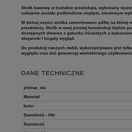
Stolik kawowy w kształcie prostokąta, wykonany ręcznie
usłojenie zostało podkreślone ciepłym, miodowym wyb
W dolnej części stolika zamontowano półkę na której
przedmioty. Stolik w swej prostej konstrukcji będzie 
dostępnych drewien z gatunku liściastych a wykonane 
elegancki i bogaty wygląd.
Do produkcji naszych mebli, wykorzystywane jest tyl
wyglądu oraz dać gwarancję wieloletniego użytkowani
DANE TECHNICZNE
pickup_sla
Materiał
kolor
Szerokość - filtr
Szerokość