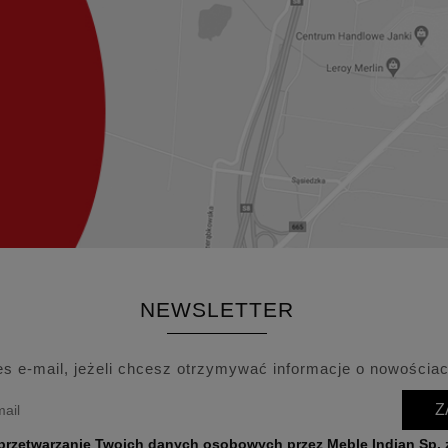
NEWSLETTER
es e-mail, jeżeli chcesz otrzymywać informacje o nowościac
Z
wych przez Meble Indian Sp. z o.o. w celu przesyłania informacji o nowościach,