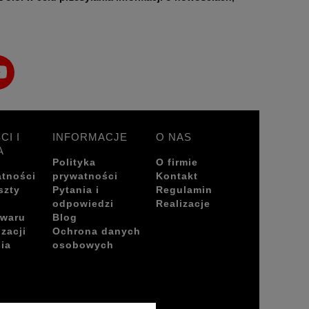
CI I
INFORMACJE
O NAS
A
Polityka
O firmie
atności
prywatności
Kontakt
szty
Pytania i
Regulamin
odpowiedzi
Realizacje
owaru
Blog
izacji
Ochrona danych
ia
osobowych