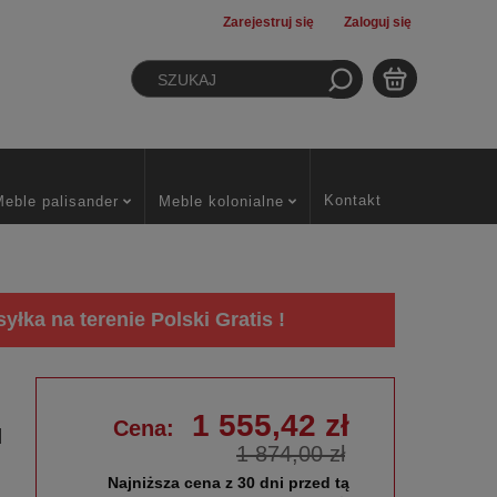
Zarejestruj się
Zaloguj się
Kontakt
Meble palisander
Meble kolonialne
łka na terenie Polski Gratis !
1 555,42 zł
Cena:
M
1 874,00 zł
Najniższa cena z 30 dni przed tą