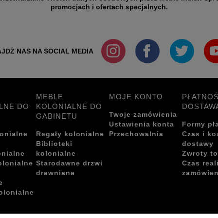
promocjach i ofertach specjalnych.
JDŻ NAS NA SOCIAL MEDIA
MEBLE
MOJE KONTO
PŁATNOŚ
LNE DO
KOLONIALNE DO
DOSTAW
Twoje zamówienia
GABINETU
Ustawienia konta
Formy pł
onialne
Regały kolonialne
Przechowalnia
Czas i ko
i
Biblioteki
dostawy
onialne
kolonialne
Zwroty t
olonialne
Starodawne drzwi
Czas real
drewniane
zamówien
e
olonialne