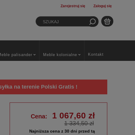
Zarejestruj się
Zaloguj się
Kontakt
Meble palisander
Meble kolonialne
łka na terenie Polski Gratis !
1 067,60 zł
Cena:
1 334,50 zł
Najniższa cena z 30 dni przed tą