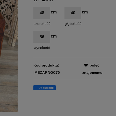
48
40
szerokość
głębokość
56
wysokość
Kod produktu:
poleć
IMSZAF.NOC70
znajomemu
Udostępnij