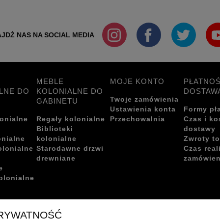
JDŻ NAS NA SOCIAL MEDIA
MEBLE
MOJE KONTO
PŁATNOŚ
LNE DO
KOLONIALNE DO
DOSTAW
Twoje zamówienia
GABINETU
Ustawienia konta
Formy pł
onialne
Regały kolonialne
Przechowalnia
Czas i ko
i
Biblioteki
dostawy
onialne
kolonialne
Zwroty t
olonialne
Starodawne drzwi
Czas real
drewniane
zamówien
e
olonialne
PRYWATNOŚĆ