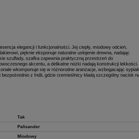
encja elegancji i funkcjonalności. Jej ciepły, miodowy odcień,
akierowi, pięknie eksponuje naturalne usłojenie drewna, nadając
ie szuflady, szafka zapewnia praktyczną przestrzeń do
woczesnego akcentu, a delikatne nóżki nadają konstrukcji lekkości.
skonale wkomponuje się w różnorodne aranżacje, wzbogacając sypial
 bezpośrednio z Indii, gdzie rzemieślnicy kładą szczególny nacisk n
Tak
Palisander
Miodowy