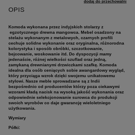
dodaj do przechowalni
OPIS
Komoda wykonana przez indyjskich stolarzy z
egzotycznego drewna mangowca. Mebel osadzony na
stelażu wykonanym z metalowych, czarnych profili
cechuje solidne wykonanie oraz oryginalna, różnorodna
kolorystyka i sposób obróbki, szczotkowanie,
bejcowanie, woskowanie itd. Do dyspozycji mamy
jedenaście, różnej wielkości szuflad oraz jedną,
zamykaną drewnianymi drzwiczkami szafkę. Komoda
idealna dla osób ceniących sobie awangardowy wygląd,
który przyciąga wzrok dzięki swojemu unikatowemu
stylowi. Nasze meble sprowadzane są z Indii
bezpośrednio od producentów którzy poza ciekawymi
wzorami kładą nacisk na wysoką jakość wykonania oraz
odpowiednie selekcjonowanie surowca do produkcji
swoich wyrobów co daje gwarancję wieloletniego
użytkowania.
Wymiary
Półki: