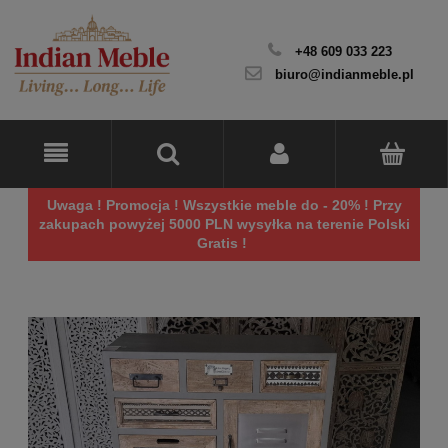
+48 609 033 223
biuro@indianmeble.pl
Uwaga ! Promocja ! Wszystkie meble do - 20% ! Przy
zakupach powyżej 5000 PLN wysyłka na terenie Polski
Gratis !