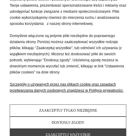
Twoje ustawienia, prezentować spersonalizowane treści i reklamy oraz
MOJE KONTO
udostępniać funkcje związane z mediami społecznościowymi. Pliki
cookie wykorzystujemy również do mierzenia ruchu i analizowania
sposobu korzystania z naszej strony internetowej.
PŁATNOŚCI I DOSTAWA
Domyślnie włączone są jedynie pliki niezbędne do poprawnego
działania strony. Poniżej możesz zaakceptować wszystkie rodzaje
plików, klikając “Zaakceptuj wszystkie”, lub odmówić ich używania (z
INFORMACJE
wyjątkiem niezbędnych). Możesz też dostosować pliki do swoich
potrzeb, wybierając “Dostosuj zgody”. Udzieloną zgodę możesz w
dowolnym momencie wycofać lub zmienić, klikając w link “Ustawienia
O NAS
plików cookies” na dole strony.
Szczegóły o używanych przez nas plikach cookie oraz zasadach
przetwarzania danych osobowych znajdziesz w Polityce prywatności.
ZAAKCEPTUJ TYLKO NIEZBĘDNE
DOSTOSUJ ZGODY
ZAAKCEPTUJ WSZYSTKIE