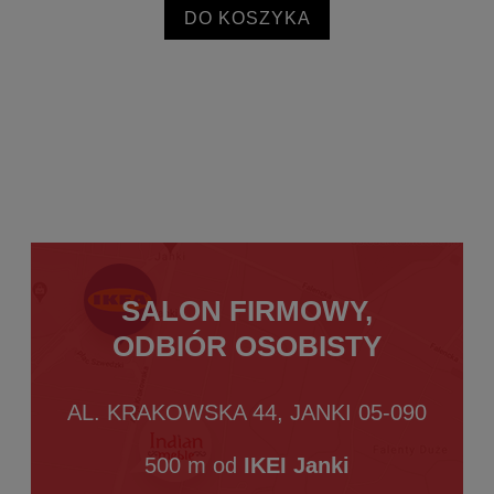
DO KOSZYKA
SALON FIRMOWY,
ODBIÓR OSOBISTY
AL. KRAKOWSKA 44, JANKI 05-090
500 m od
IKEI Janki