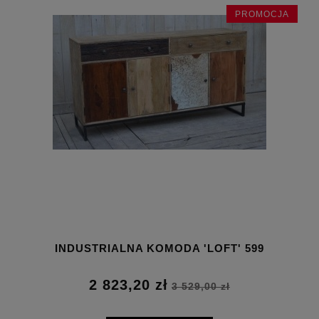
JA
PROMOCJA
INDUSTRIALNA KOMODA 'LOFT' 599
2 823,20 zł
3 529,00 zł