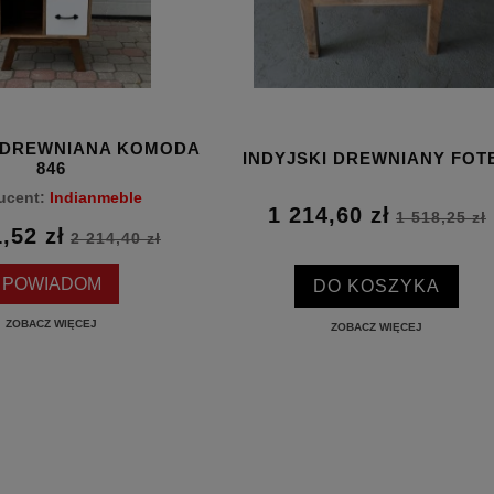
 DREWNIANA KOMODA
INDYJSKI DREWNIANY FOT
846
ucent:
Indianmeble
1 214,60 zł
1 518,25 zł
,52 zł
2 214,40 zł
POWIADOM
DO KOSZYKA
ZOBACZ WIĘCEJ
ZOBACZ WIĘCEJ