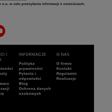
CI I
INFORMACJE
O NAS
A
Polityka
O firmie
atności
prywatności
Kontakt
szty
Pytania i
Regulamin
odpowiedzi
Realizacje
owaru
Blog
izacji
Ochrona danych
ia
osobowych