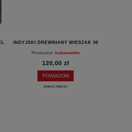
EL
INDYJSKI DREWNIANY WIESZAK 36
INDYJSKI D
Producent:
Indianmeble
Produc
120,00 zł
POWIADOM
ZOBACZ WIĘCEJ