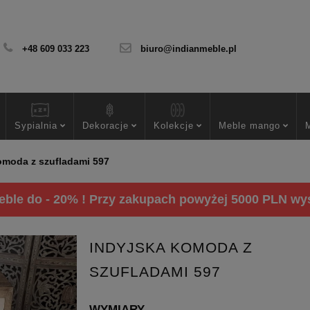
+48 609 033 223
biuro@indianmeble.pl
Sypialnia
Dekoracje
Kolekcje
Meble mango
omoda z szufladami 597
ble do - 20% ! Przy zakupach powyżej 5000 PLN wysy
INDYJSKA KOMODA Z
SZUFLADAMI 597
WYMIARY