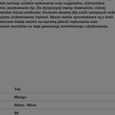
bel cechuje solidne wykonanie oraz oryginalna, różnorodna
nie, woskowanie itp. Do dyspozycji mamy dwanaście, różnej
miotów różnej wielkości. Komoda idealna dla osób ceniących sob
ojemu unikatowemu stylowi. Nasze meble sprowadzane są z Indii
wzorami kładą nacisk na wysoką jakość wykonania oraz
woich wyrobów co daje gwarancję wieloletniego użytkowania.
Tak
Mango
60cm - 90cm
90