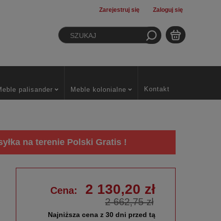
Zarejestruj się
Zaloguj się
Kontakt
Meble palisander
Meble kolonialne
łka na terenie Polski Gratis !
2 130,20 zł
Cena:
2 662,75 zł
Najniższa cena z 30 dni przed tą