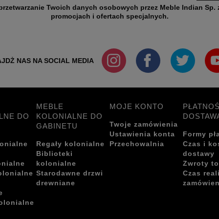
wych przez Meble Indian Sp. z o.o. w celu przesyłania informacji o nowościach,
promocjach i ofertach specjalnych.
JDŻ NAS NA SOCIAL MEDIA
MEBLE
MOJE KONTO
PŁATNOŚ
LNE DO
KOLONIALNE DO
DOSTAW
Twoje zamówienia
GABINETU
Ustawienia konta
Formy pł
onialne
Regały kolonialne
Przechowalnia
Czas i ko
i
Biblioteki
dostawy
onialne
kolonialne
Zwroty t
olonialne
Starodawne drzwi
Czas real
drewniane
zamówien
e
olonialne