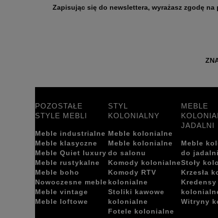
Zapisując się do newslettera, wyrażasz zgodę na przetwarzanie Twoich danych osobo
ZNA
POZOSTAŁE
STYL
MEBLE
STYLE MEBLI
KOLONIALNY
KOLONIA
JADALNI
Meble industrialne
Meble kolonialne
Meble klasyczne
Meble kolonialne
Meble kol
Meble Quiet luxury
do salonu
do jadaln
Meble rustykalne
Komody kolonialne
Stoły kol
Meble boho
Komody RTV
Krzesła k
Nowoczesne meble
kolonialne
Kredensy
Meble vintage
Stoliki kawowe
kolonialn
Meble loftowe
kolonialne
Witryny k
Fotele kolonialne