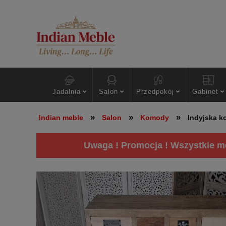
Jadalnia
Salon
Przedpokój
Gabinet
»
»
»
Indian meble
Salon
Komody
Indyjska k
Uwaga ! Promocja ! Wszystkie me