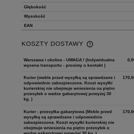
Głębokość
Wysokość
EAN
KOSZTY DOSTAWY
Warszawa i okolice - UWAGA !
(Indywidualna
0,0
wycena transportu - prosimy o kontakt )
Kurier
(meble przed wysyłką są sprawdzane i
170,0
odpowiednio zabezpieczone. Koszt wysyłki
kurierskiej nie obejmuje wniesienia na piętro
przesyłek o wadze gabarytowej powyżej 30
kg. )
Kurier - przesyłka gabarytowa
(Meble przed
170,0
wysyłką są sprawdzane i odpowiednio
zabezpieczone. Koszt wysyłki kurierskiej nie
obejmuje wniesienia na piętro przesyłek o
wadze gabarytowej powyżej 30 kg. )