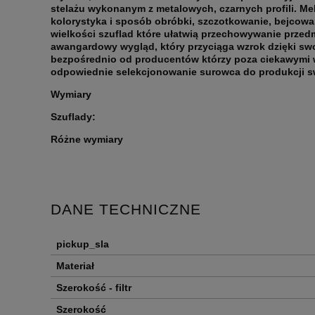
stelażu wykonanym z metalowych, czarnych profili. Me
kolorystyka i sposób obróbki, szczotkowanie, bejcowa
wielkości szuflad które ułatwią przechowywanie przed
awangardowy wygląd, który przyciąga wzrok dzięki sw
bezpośrednio od producentów którzy poza ciekawymi 
odpowiednie selekcjonowanie surowca do produkcji s
Wymiary
Szuflady:
Różne wymiary
DANE TECHNICZNE
pickup_sla
Materiał
Szerokość - filtr
Szerokość