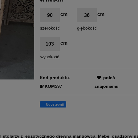
90
36
szerokość
głębokość
103
wysokość
Kod produktu:
poleć
IMKOM597
znajomemu
Udostępnij
h stolarzy z egzotycznego drewna mangowca. Mebel osadzony n