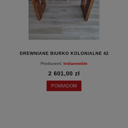
D
5
DREWNIANE BIURKO KOLONIALNE 42
Producent:
Indianmeble
2 601,00 zł
POWIADOM