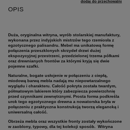
dodaj do przechowalni
OPIS
Duża, oryginalna witryna, wyrób stolarskiej manufaktury,
wykonana przez indyjskich mistrzów tego rzemiosła z
egzotycznego palisandru. Mebel ma unikatową formę
połączenia przeszklonych skrzydeł drzwi dużej
ekspozycyjnej przestrzeni, przedzielonej trzema półkami
oraz drewnianych frontów za którymi kryją się dwie
pojemne szafki.
Naturalne, bogate usłojenie w połączeniu z ciepłą,
miodową barwą mebla nadają mu niepowtarzalnego
wyglądu i charakteru. Całość pokryta została twardym,
półmatowym lakierem który zabezpiecza powierzchnię
przed czynnikami zewnętrznymi. Prosta forma podkreśla
urok tego egzotycznego drewna a nowatorska bryła w
połączeniu z praktyczna konstrukcją tworzą elegancką i
uniwersalną całość.
Obrzeża mebla oraz wszystkie fronty zostały wykończone
w zaoblony, typowy, dla tej kolekcji sposób. Witryna