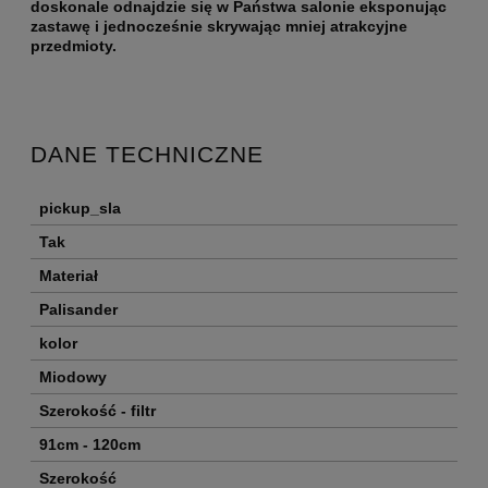
doskonale odnajdzie się w Państwa salonie eksponując
zastawę i jednocześnie skrywając mniej atrakcyjne
przedmioty.
DANE TECHNICZNE
pickup_sla
Tak
Materiał
Palisander
kolor
Miodowy
Szerokość - filtr
91cm - 120cm
Szerokość