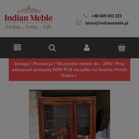
+48 609 033 223
biuro@indianmeble.pl
Uwaga ! Promocja ! Wszystkie meble do - 20% ! Przy
zakupach powyżej 5000 PLN wysyłka na terenie Polski
Gratis !