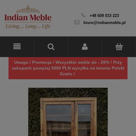
+48 609 033 223
biuro@indianmeble.pl
Uwaga ! Promocja ! Wszystkie meble do - 20% ! Przy
zakupach powyżej 5000 PLN wysyłka na terenie Polski
Gratis !