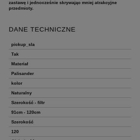
zastawę i jednocześnie skrywając mniej atrakcyjne
przedmioty.
DANE TECHNICZNE
pickup_sla
Tak
Materiał
Palisander
kolor
Naturalny
Szerokość - filtr
91cm - 120cm
Szerokość
120