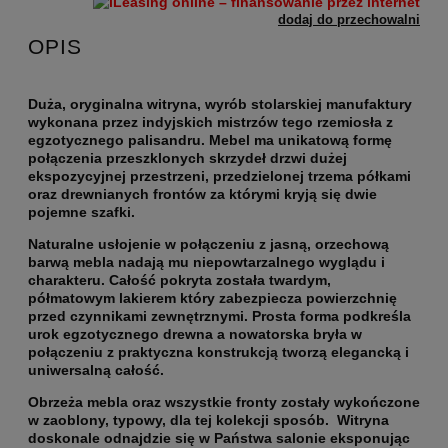
dodaj do przechowalni
OPIS
Duża, oryginalna witryna, wyrób stolarskiej manufaktury
wykonana przez indyjskich mistrzów tego rzemiosła z
egzotycznego palisandru. Mebel ma unikatową formę
połączenia przeszklonych skrzydeł drzwi dużej
ekspozycyjnej przestrzeni, przedzielonej trzema półkami
oraz drewnianych frontów za którymi kryją się dwie
pojemne szafki.
Naturalne usłojenie w połączeniu z jasną, orzechową
barwą mebla nadają mu niepowtarzalnego wyglądu i
charakteru. Całość pokryta została twardym,
półmatowym lakierem który zabezpiecza powierzchnię
przed czynnikami zewnętrznymi. Prosta forma podkreśla
urok egzotycznego drewna a nowatorska bryła w
połączeniu z praktyczna konstrukcją tworzą elegancką i
uniwersalną całość.
Obrzeża mebla oraz wszystkie fronty zostały wykończone
w zaoblony, typowy, dla tej kolekcji sposób. Witryna
doskonale odnajdzie się w Państwa salonie eksponując