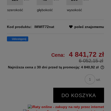
szerokość
głębokość
wysokość
Kod produktu:
IMWIT72nat
poleć znajomemu
Udostępnij
4 841,72 zł
Cena:
6 052,15 zł
Najniższa cena z 30 dni przed tą promocją:
4 840,92 zł
szt.
DO KOSZYKA