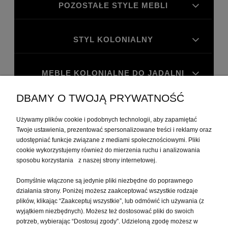
POZOSTAŁE STYLE MEBLI
STYL KOLONIALNY
MEBLE KOLONIALNE DO JADALNI
DBAMY O TWOJĄ PRYWATNOŚĆ
MEBLE KOLONIALNE DO GABINETU
Używamy plików cookie i podobnych technologii, aby zapamiętać
Twoje ustawienia, prezentować spersonalizowane treści i reklamy oraz
MOJE KONTO
udostępniać funkcje związane z mediami społecznościowymi. Pliki
cookie wykorzystujemy również do mierzenia ruchu i analizowania
sposobu korzystania z naszej strony internetowej.
PŁATNOŚCI I DOSTAWA
Domyślnie włączone są jedynie pliki niezbędne do poprawnego
działania strony. Poniżej możesz zaakceptować wszystkie rodzaje
plików, klikając “Zaakceptuj wszystkie”, lub odmówić ich używania (z
INFORMACJE
wyjątkiem niezbędnych). Możesz też dostosować pliki do swoich
potrzeb, wybierając “Dostosuj zgody”. Udzieloną zgodę możesz w