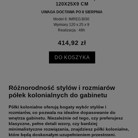
120X25X9 CM
UWAGA DOCTAWA PO 8 SIERPNIA
Model 6: IMREG.BI30
Wymiary 120 x 25 x 9
Realizacja : 48h
414,92 zł
DO KOSZYKA
Różnorodność stylów i rozmiarów
półek kolonialnych do gabinetu
Półki kolonialne oferują bogaty wybór stylów i
rozmiarów, co pozwala na
idealne dopasowanie do
wnętrza gabinetu
. Niezależnie od tego, czy preferujesz
klasyczne, pełne detali wzory, czy bardziej
minimalistyczne rozwiązania, znajdziesz półki kolonialne,
które będą doskonałym uzupełnieniem przestrzeni.