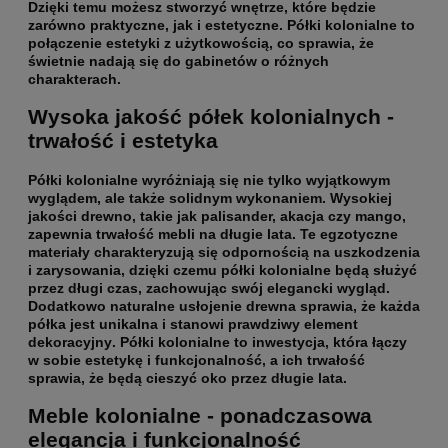
Dzięki temu możesz stworzyć wnętrze, które będzie
zarówno praktyczne, jak i estetyczne.
Półki kolonialne to
połączenie estetyki z użytkowością
, co sprawia, że
świetnie nadają się do gabinetów o różnych
charakterach.
Wysoka jakość półek kolonialnych -
trwałość i estetyka
Półki kolonialne wyróżniają się nie tylko wyjątkowym
wyglądem, ale także solidnym wykonaniem. Wysokiej
jakości drewno, takie jak palisander, akacja czy mango,
zapewnia
trwałość mebli na długie lata
. Te egzotyczne
materiały charakteryzują się odpornością na uszkodzenia
i zarysowania, dzięki czemu półki kolonialne będą służyć
przez długi czas, zachowując swój elegancki wygląd.
Dodatkowo naturalne usłojenie drewna sprawia, że
każda
półka jest unikalna i stanowi prawdziwy element
dekoracyjny
. Półki kolonialne to inwestycja, która łączy
w sobie estetykę i funkcjonalność, a ich trwałość
sprawia, że będą cieszyć oko przez długie lata.
Meble kolonialne - ponadczasowa
elegancja i funkcjonalność