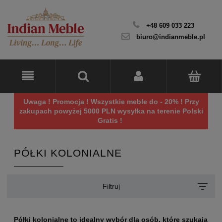
+48 609 033 223
biuro@indianmeble.pl
Uwaga ! Promocja ! Wszystkie meble do - 20% ! Przy
zakupach powyżej 5000 PLN wysyłka na terenie Polski
Gratis !
PÓŁKI KOLONIALNE
Filtruj
Półki kolonialne to idealny wybór dla osób, które szukają