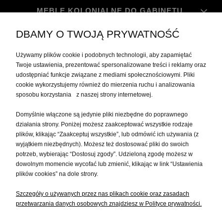
MEBLE KOLONIALNE DO GABINETU
DBAMY O TWOJĄ PRYWATNOŚĆ
MOJE KONTO
Używamy plików cookie i podobnych technologii, aby zapamiętać
Twoje ustawienia, prezentować spersonalizowane treści i reklamy oraz
udostępniać funkcje związane z mediami społecznościowymi. Pliki
PŁATNOŚCI I DOSTAWA
cookie wykorzystujemy również do mierzenia ruchu i analizowania
sposobu korzystania z naszej strony internetowej.
INFORMACJE
Domyślnie włączone są jedynie pliki niezbędne do poprawnego
działania strony. Poniżej możesz zaakceptować wszystkie rodzaje
plików, klikając “Zaakceptuj wszystkie”, lub odmówić ich używania (z
O NAS
wyjątkiem niezbędnych). Możesz też dostosować pliki do swoich
potrzeb, wybierając “Dostosuj zgody”. Udzieloną zgodę możesz w
dowolnym momencie wycofać lub zmienić, klikając w link “Ustawienia
plików cookies” na dole strony.
Szczegóły o używanych przez nas plikach cookie oraz zasadach
przetwarzania danych osobowych znajdziesz w Polityce prywatności.