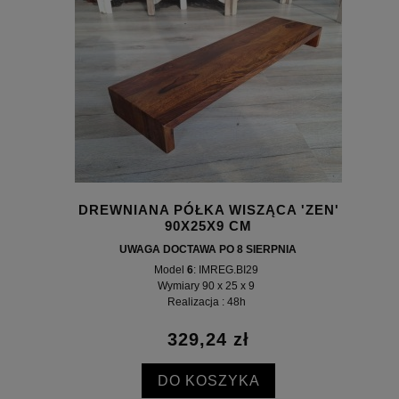
DREWNIANA PÓŁKA WISZĄCA 'ZEN'
90X25X9 CM
UWAGA DOCTAWA PO 8 SIERPNIA
Model
6
: IMREG.BI29
Wymiary 90 x 25 x 9
Realizacja : 48h
329,24 zł
DO KOSZYKA