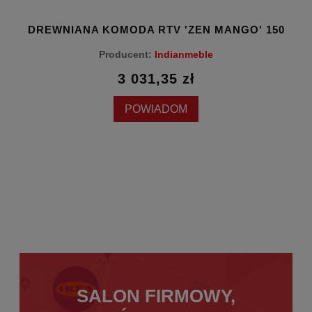
20
DREWNIANA KOMODA RTV 'ZEN MANGO' 150
D
Producent:
Indianmeble
3 031,35 zł
POWIADOM
SALON FIRMOWY,