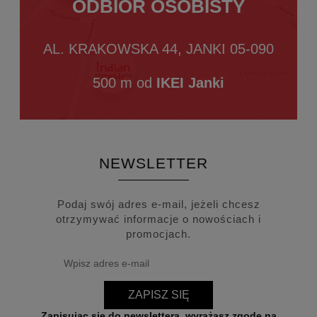
ODBIÓR OSOBISTY
AL. KRAKOWSKA 44, JANKI 05-090
500 m od
IKEI Janki
NEWSLETTER
Podaj swój adres e-mail, jeżeli chcesz
otrzymywać informacje o nowościach i
promocjach.
ZAPISZ SIĘ
Zapisując się do newslettera, wyrażasz zgodę na