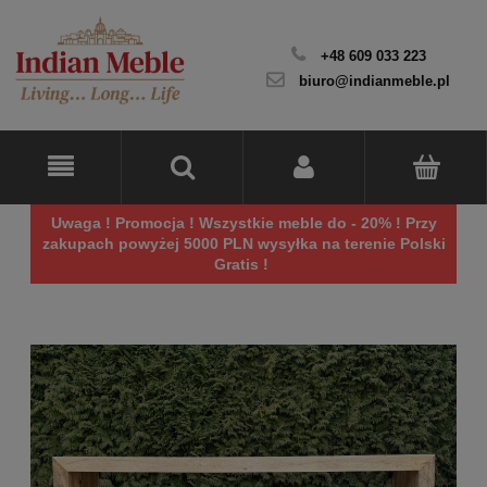
+48 609 033 223
biuro@indianmeble.pl
Uwaga ! Promocja ! Wszystkie meble do - 20% ! Przy
zakupach powyżej 5000 PLN wysyłka na terenie Polski
Gratis !