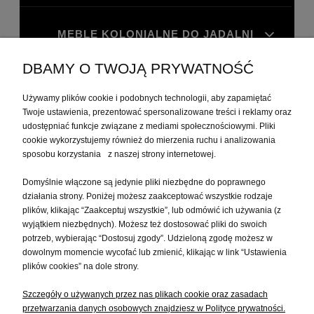
MEBLE KOLONIALNE DO JADALNI
DBAMY O TWOJĄ PRYWATNOŚĆ
MEBLE KOLONIALNE DO GABINETU
Używamy plików cookie i podobnych technologii, aby zapamiętać
Twoje ustawienia, prezentować spersonalizowane treści i reklamy oraz
MOJE KONTO
udostępniać funkcje związane z mediami społecznościowymi. Pliki
cookie wykorzystujemy również do mierzenia ruchu i analizowania
sposobu korzystania z naszej strony internetowej.
PŁATNOŚCI I DOSTAWA
Domyślnie włączone są jedynie pliki niezbędne do poprawnego
działania strony. Poniżej możesz zaakceptować wszystkie rodzaje
plików, klikając “Zaakceptuj wszystkie”, lub odmówić ich używania (z
INFORMACJE
wyjątkiem niezbędnych). Możesz też dostosować pliki do swoich
potrzeb, wybierając “Dostosuj zgody”. Udzieloną zgodę możesz w
dowolnym momencie wycofać lub zmienić, klikając w link “Ustawienia
O NAS
plików cookies” na dole strony.
Szczegóły o używanych przez nas plikach cookie oraz zasadach
przetwarzania danych osobowych znajdziesz w Polityce prywatności.