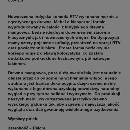
OPIS
Nowoczesna indyjska komoda RTV wykonana ręcznie z
egzotycznego drewna. Mebel o klasycznej formie,
wyprodukowany w całości z indyjskiego drewna
mangowca, będzie idealnym dopełnieniem zarówno
klasycznych, jak i nowoczesnych wnętrz. Do dyspozycji
mamy cztery pojemne szuflady, przestrzeń na sprzęt RTV
oraz powierzchnię blatu. Prosta forma perfekcyjnie
koresponduje z ciekawą kolorystyką, co zostało
dodatkowo podkreślone bezbarwnym, półmatowym
lakierem.
Drewno mangowca, poza dużą twardością jest naturalnie
oleiste przez co odporne na wchłanianie wilgoci a jego
struktura jest bardzo dekoracyjna, dzięki czemu meble
wykonane z tego drewna uzyskują prawdziwy, naturalny
wygląd a przy tym są solidne i wytrzymałe. Do produkcji
naszych mebli, wykorzystywane jest tylko drewno
wysokiego gatunku tak, aby zapewnić najwyższą jakość
wyglądu oraz dać gwarancję wieloletniego użytkowania.
Wymiary półek:
szerokość - 184cm